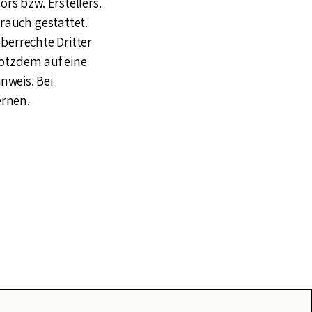
rs bzw. Erstellers.
rauch gestattet.
eberrechte Dritter
rotzdem auf eine
nweis. Bei
ernen.